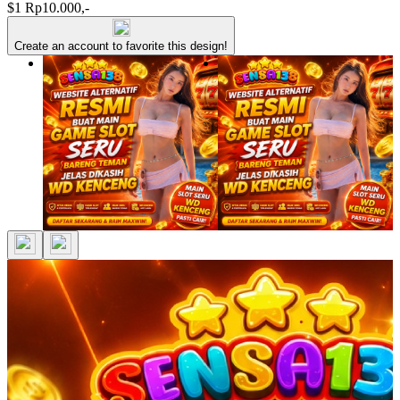
$1
Rp10.000,-
Create an account to favorite this design!