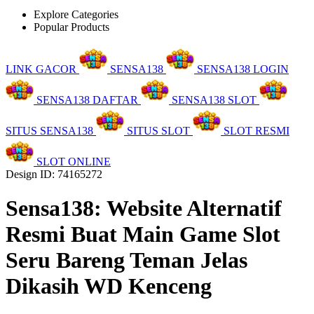
Explore Categories
Popular Products
LINK GACOR
SENSA138
SENSA138 LOGIN
SENSA138 DAFTAR
SENSA138 SLOT
SITUS SENSA138
SITUS SLOT
SLOT RESMI
SLOT ONLINE
Design ID: 74165272
Sensa138: Website Alternatif
Resmi Buat Main Game Slot
Seru Bareng Teman Jelas
Dikasih WD Kenceng