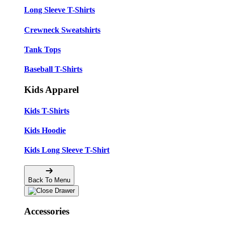
Long Sleeve T-Shirts
Crewneck Sweatshirts
Tank Tops
Baseball T-Shirts
Kids Apparel
Kids T-Shirts
Kids Hoodie
Kids Long Sleeve T-Shirt
Back To Menu
Accessories