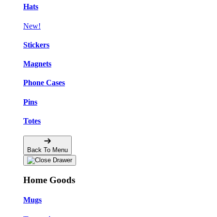
Hats
New!
Stickers
Magnets
Phone Cases
Pins
Totes
Back To Menu
Home Goods
Mugs