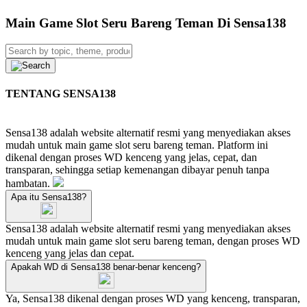
Main Game Slot Seru Bareng Teman Di Sensa138
TENTANG SENSA138
Sensa138 adalah website alternatif resmi yang menyediakan akses
mudah untuk main game slot seru bareng teman. Platform ini
dikenal dengan proses WD kenceng yang jelas, cepat, dan
transparan, sehingga setiap kemenangan dibayar penuh tanpa
hambatan.
Apa itu Sensa138?
Sensa138 adalah website alternatif resmi yang menyediakan akses
mudah untuk main game slot seru bareng teman, dengan proses WD
kenceng yang jelas dan cepat.
Apakah WD di Sensa138 benar-benar kenceng?
Ya, Sensa138 dikenal dengan proses WD yang kenceng, transparan,