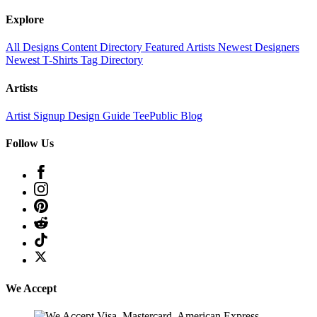
Explore
All Designs
Content Directory
Featured Artists
Newest Designers
Newest T-Shirts
Tag Directory
Artists
Artist Signup
Design Guide
TeePublic Blog
Follow Us
We Accept