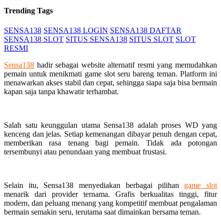
Trending Tags
SENSA138
SENSA138 LOGIN
SENSA138 DAFTAR
SENSA138 SLOT
SITUS SENSA138
SITUS SLOT
SLOT
RESMI
Sensa138
hadir sebagai website alternatif resmi yang memudahkan
pemain untuk menikmati game slot seru bareng teman. Platform ini
menawarkan akses stabil dan cepat, sehingga siapa saja bisa bermain
kapan saja tanpa khawatir terhambat.
Salah satu keunggulan utama Sensa138 adalah proses WD yang
kenceng dan jelas. Setiap kemenangan dibayar penuh dengan cepat,
memberikan rasa tenang bagi pemain. Tidak ada potongan
tersembunyi atau penundaan yang membuat frustasi.
Selain itu, Sensa138 menyediakan berbagai pilihan
game slot
menarik dari provider ternama. Grafis berkualitas tinggi, fitur
modern, dan peluang menang yang kompetitif membuat pengalaman
bermain semakin seru, terutama saat dimainkan bersama teman.